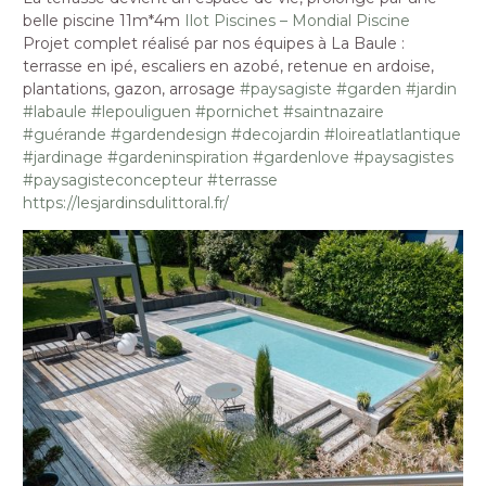
belle piscine 11m*4m
Ilot Piscines – Mondial Piscine
Projet complet réalisé par nos équipes à La Baule :
terrasse en ipé, escaliers en azobé, retenue en ardoise,
plantations, gazon, arrosage
#paysagiste
#garden
#jardin
#labaule
#lepouliguen
#pornichet
#saintnazaire
#guérande
#gardendesign
#decojardin
#loireatlatlantique
#jardinage
#gardeninspiration
#gardenlove
#paysagistes
#paysagisteconcepteur
#terrasse
https://lesjardinsdulittoral.fr/