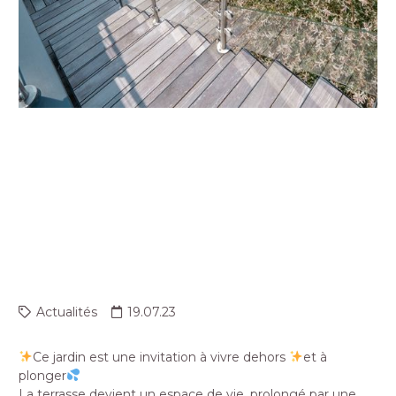
CE JARDIN EST UNE
INVITATION À VIVRE
DEHORS ET À PLONGER
LA TERRASSE DEVIENT
UN…
Actualités
19.07.23
Ce jardin est une invitation à vivre dehors
et à
plonger
La terrasse devient un espace de vie, prolongé par une